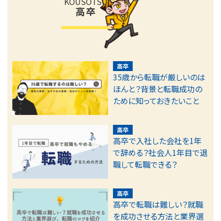
KOUSOTSU
高卒
高卒
35歳から転職が厳しいのは
ほんと？背景と転職成功の
ために知っておきたいこと
高卒
高卒で入社した会社を1年
で辞める？社会人1年目で退
職して転職できる？
高卒
高卒で転職は難しい？就職
を成功させる方法と業界選